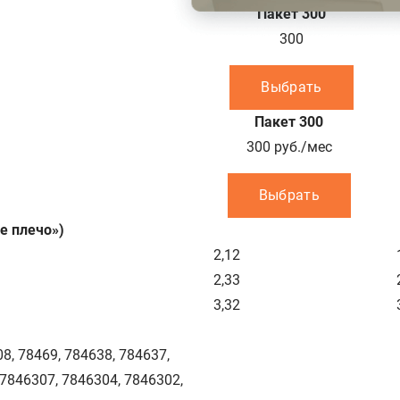
Пакет 300
300
Выбрать
Пакет 300
300
руб./мес
Выбрать
е плечо»)
2,12
2,33
3,32
8, 78469, 784638, 784637,
 7846307, 7846304, 7846302,