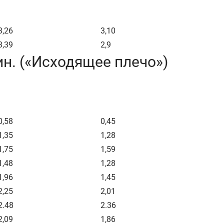
3,26
3,10
3,39
2,9
ин. («Исходящее плечо»)
0,58
0,45
1,35
1,28
1,75
1,59
1,48
1,28
1,96
1,45
2,25
2,01
2.48
2.36
2,09
1,86