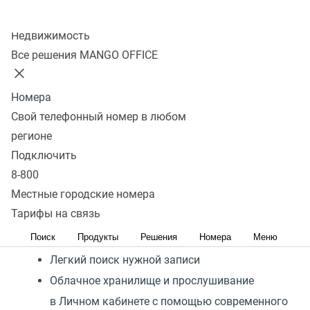
Повышайте качество
Колл-центр
обслуживания с помощью
Недвижимость
простого инструмента
Все решения MANGO OFFICE
Запись входящих и исходящих звонков
Номера
Ускорение прослушивания, шумоподавление,
Свой телефонный номер в любом
перемотка
регионе
Подключить
Добавление записей в избранное
8-800
Гибкие настройки функций, какие разговоры
Местные городские номера
записывать
Тарифы на связь
Исключения для записи разговоров
Поиск
Продукты
Решения
Номера
Меню
руководства
Легкий поиск нужной записи
Облачное хранилище и прослушивание
в Личном кабинете с помощью современного