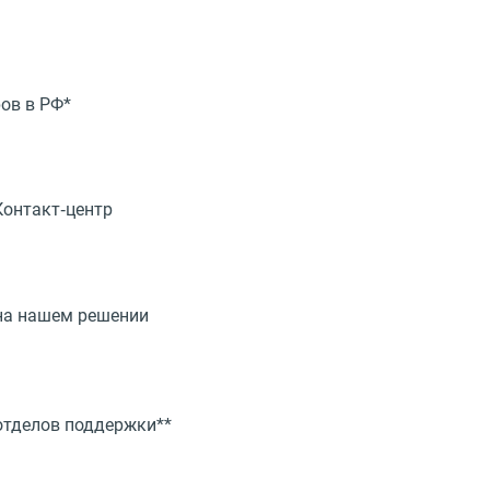
ов в РФ*
Контакт‑центр
 на нашем решении
отделов поддержки**