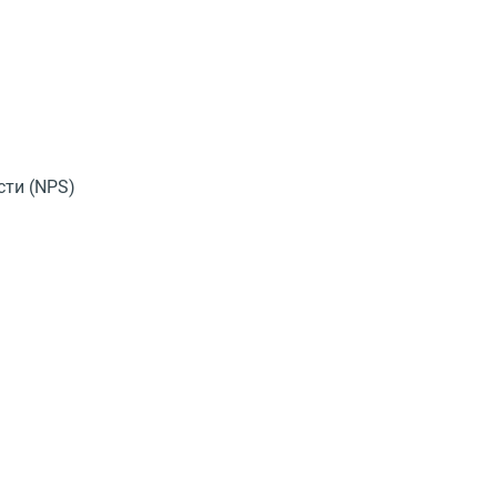
сти
(
NPS)